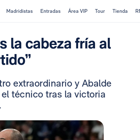
Madridistas
Entradas
Área VIP
Tour
Tienda
R
la cabeza fría al
rtido”
o extraordinario y Abalde
el técnico tras la victoria
.