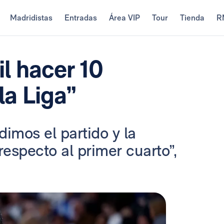
Madridistas
Entradas
Área VIP
Tour
Tienda
R
il hacer 10
la Liga”
imos el partido y la
especto al primer cuarto”,