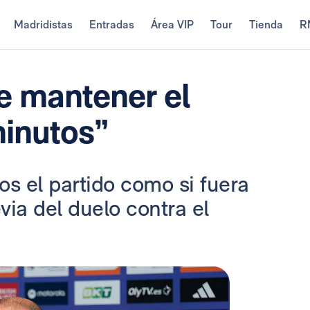
Madridistas
Entradas
Área VIP
Tour
Tienda
R
e mantener el
minutos”
s el partido como si fuera
via del duelo contra el