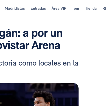
Madridistas
Entradas
Área VIP
Tour
Tienda
R
gán: a por un
ovistar Arena
ctoria como locales en la