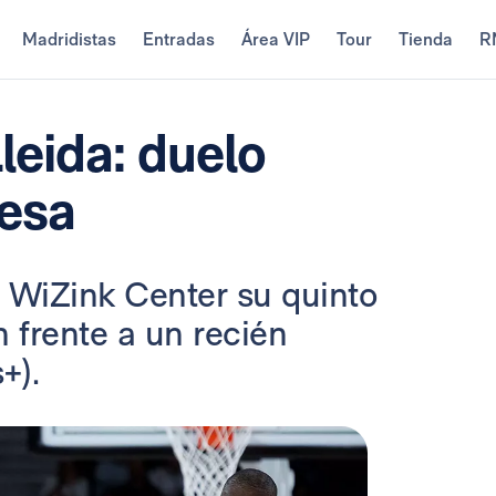
Madridistas
Entradas
Área VIP
Tour
Tienda
R
leida: duelo
desa
 WiZink Center su quinto
n frente a un recién
s+).