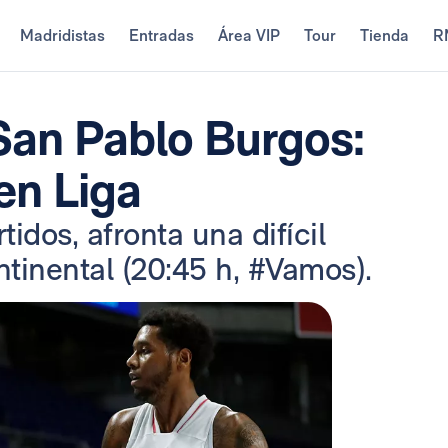
Madridistas
Entradas
Área VIP
Tour
Tienda
R
San Pablo Burgos:
en Liga
rtidos, afronta una difícil
tinental (20:45 h, #Vamos).