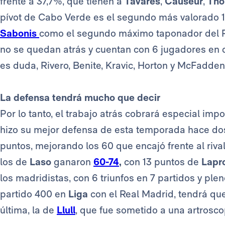
frente a 37,7%, que tienen a
Tavares
,
Causeur
,
Tho
pívot de Cabo Verde es el segundo más valorado 18
Sabonis
como el segundo máximo taponador del Re
no se quedan atrás y cuentan con 6 jugadores en 
es duda, Rivero, Benite, Kravic, Horton y McFadden
La defensa tendrá mucho que decir
Por lo tanto, el trabajo atrás cobrará especial imp
hizo su mejor defensa de esta temporada hace dos 
puntos, mejorando los 60 que encajó frente al rival
los de
Laso
ganaron
60-74
,
con 13 puntos de
Lapro
los madridistas, con 6 triunfos en 7 partidos y ple
partido 400 en
Liga
con el Real Madrid, tendrá que
última, la de
Llull
, que fue sometido a una artrosco