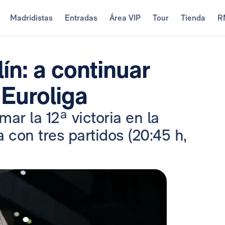
Madridistas
Entradas
Área VIP
Tour
Tienda
R
ín: a continuar
 Euroliga
ar la 12ª victoria en la
con tres partidos (20:45 h,