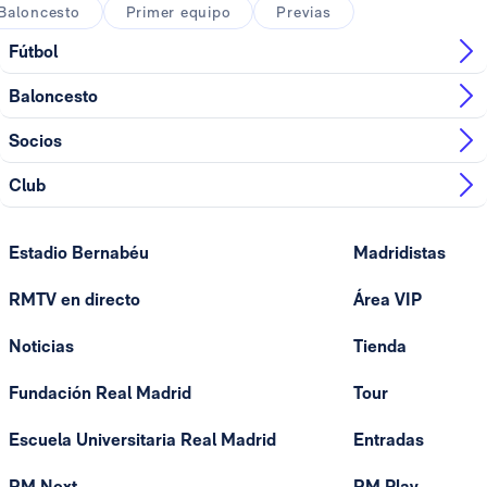
Baloncesto
Primer equipo
Previas
Fútbol
Baloncesto
Socios
Club
Estadio Bernabéu
Madridistas
RMTV en directo
Área VIP
Noticias
Tienda
Fundación Real Madrid
Tour
Escuela Universitaria Real Madrid
Entradas
RM Next
RM Play