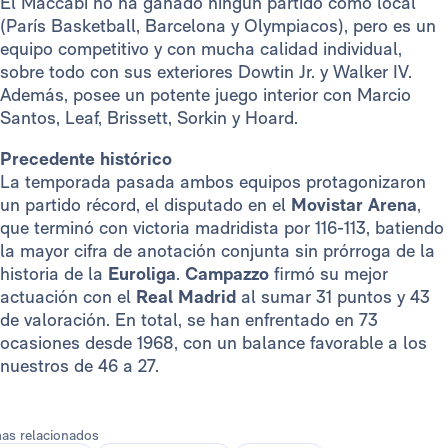
El Maccabi no ha ganado ningún partido como local
(París Basketball, Barcelona y Olympiacos), pero es un
equipo competitivo y con mucha calidad individual,
sobre todo con sus exteriores Dowtin Jr. y Walker IV.
Además, posee un potente juego interior con Marcio
Santos, Leaf, Brissett, Sorkin y Hoard.
Precedente histórico
La temporada pasada ambos equipos protagonizaron
un partido récord, el disputado en el
Movistar Arena
,
que terminó con victoria madridista por 116-113, batiendo
la mayor cifra de anotación conjunta sin prórroga de la
historia de la
Euroliga
.
Campazzo
firmó su mejor
actuación con el
Real Madrid
al sumar 31 puntos y 43
de valoración. En total, se han enfrentado en 73
ocasiones desde 1968, con un balance favorable a los
nuestros de 46 a 27.
as relacionados