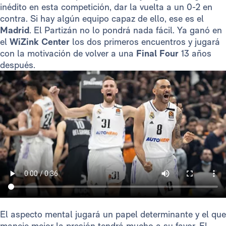
inédito en esta competición, dar la vuelta a un 0-2 en
contra. Si hay algún equipo capaz de ello, ese es el
Madrid
. El Partizán no lo pondrá nada fácil. Ya ganó en
el
WiZink Center
los dos primeros encuentros y jugará
con la motivación de volver a una
Final Four
13 años
después.
El aspecto mental jugará un papel determinante y el que
maneje mejor la presión tendrá mucho a su favor. El