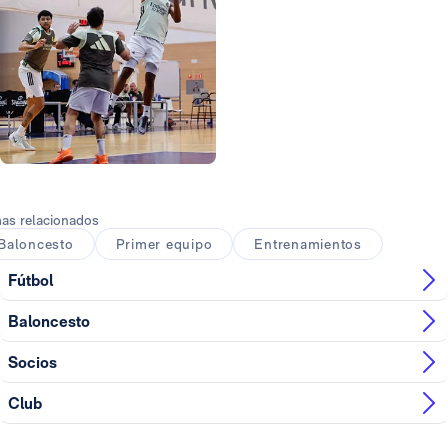
Foto: Real Madrid
Foto: Real Madrid
as relacionados
Baloncesto
Primer equipo
Entrenamientos
Fútbol
Baloncesto
Socios
Club