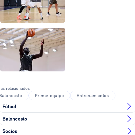
Foto: Real Madrid
Foto: Real Madrid
Foto: Real Madrid
Foto: Real Madrid
as relacionados
Baloncesto
Primer equipo
Entrenamientos
Fútbol
Baloncesto
Socios