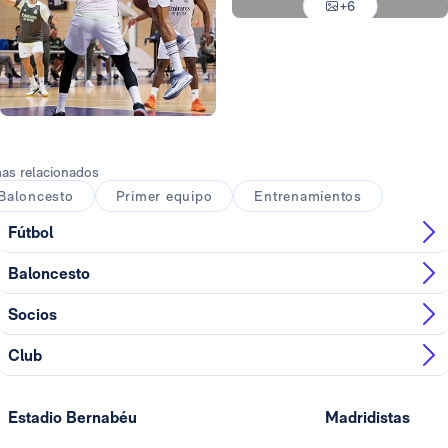
+6
Foto: Real Madrid
Foto: Real Madrid
as relacionados
Baloncesto
Primer equipo
Entrenamientos
Fútbol
Baloncesto
Socios
Club
Estadio Bernabéu
Madridistas