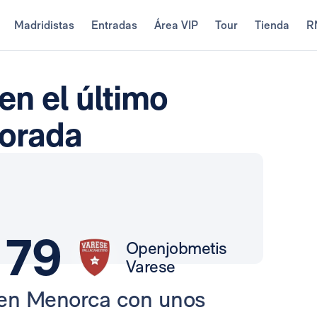
Madridistas
Entradas
Área VIP
Tour
Tienda
R
en el último
porada
79
Openjobmetis
Varese
e en Menorca con unos