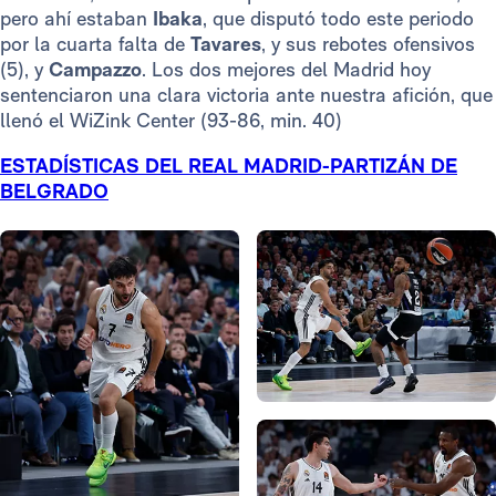
pero ahí estaban
Ibaka
, que disputó todo este periodo
por la cuarta falta de
Tavares
, y sus rebotes ofensivos
(5), y
Campazzo
. Los dos mejores del Madrid hoy
sentenciaron una clara victoria ante nuestra afición, que
llenó el WiZink Center (93-86, min. 40)
ESTADÍSTICAS DEL REAL MADRID-PARTIZÁN DE
BELGRADO
Foto: Real Madrid