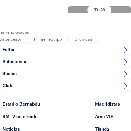
Foto: Real Madrid
+28
Foto: Real Madrid
as relacionados
Baloncesto
Primer equipo
Crónicas
Fútbol
Baloncesto
Socios
Club
Estadio Bernabéu
Madridistas
RMTV en directo
Área VIP
Noticias
Tienda