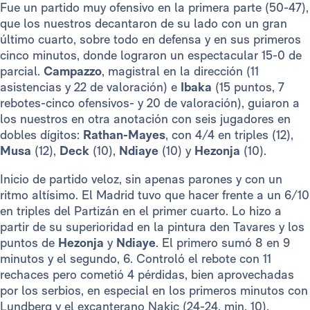
Fue un partido muy ofensivo en la primera parte (50-47),
que los nuestros decantaron de su lado con un gran
último cuarto, sobre todo en defensa y en sus primeros
cinco minutos, donde lograron un espectacular 15-0 de
parcial.
Campazzo
, magistral en la dirección (11
asistencias y 22 de valoración) e
Ibaka
(15 puntos, 7
rebotes-cinco ofensivos- y 20 de valoración), guiaron a
los nuestros en otra anotación con seis jugadores en
dobles dígitos:
Rathan-Mayes
, con 4/4 en triples (12),
Musa
(12),
Deck
(10),
Ndiaye
(10) y
Hezonja
(10).
Inicio de partido veloz, sin apenas parones y con un
ritmo altísimo. El Madrid tuvo que hacer frente a un 6/10
en triples del Partizán en el primer cuarto. Lo hizo a
partir de su superioridad en la pintura den Tavares y los
puntos de
Hezonja
y
Ndiaye
. El primero sumó 8 en 9
minutos y el segundo, 6. Controló el rebote con 11
rechaces pero cometió 4 pérdidas, bien aprovechadas
por los serbios, en especial en los primeros minutos con
Lundberg y el excanterano Nakic (24-24, min. 10).