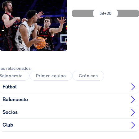
Foto: Real Madrid
+20
Foto: Real Madrid
Foto: Real Madrid
as relacionados
Baloncesto
Primer equipo
Crónicas
Fútbol
Baloncesto
Socios
Club