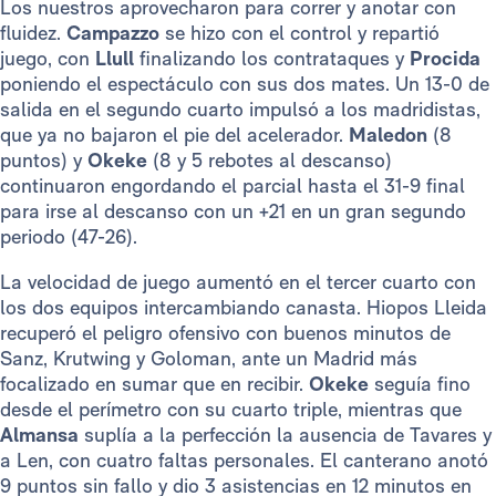
Los nuestros aprovecharon para correr y anotar con
fluidez.
Campazzo
se hizo con el control y repartió
juego, con
Llull
finalizando los contrataques y
Procida
poniendo el espectáculo con sus dos mates. Un 13-0 de
salida en el segundo cuarto impulsó a los madridistas,
que ya no bajaron el pie del acelerador.
Maledon
(8
puntos) y
Okeke
(8 y 5 rebotes al descanso)
continuaron engordando el parcial hasta el 31-9 final
para irse al descanso con un +21 en un gran segundo
periodo (47-26).
La velocidad de juego aumentó en el tercer cuarto con
los dos equipos intercambiando canasta. Hiopos Lleida
recuperó el peligro ofensivo con buenos minutos de
Sanz, Krutwing y Goloman, ante un Madrid más
focalizado en sumar que en recibir.
Okeke
seguía fino
desde el perímetro con su cuarto triple, mientras que
Almansa
suplía a la perfección la ausencia de Tavares y
a Len, con cuatro faltas personales. El canterano anotó
9 puntos sin fallo y dio 3 asistencias en 12 minutos en