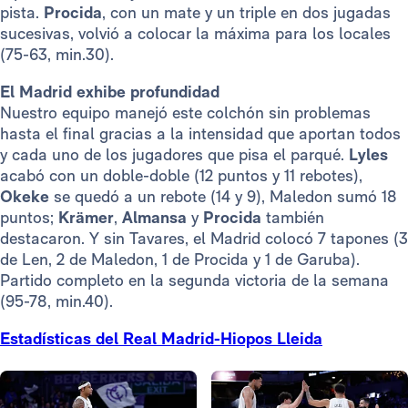
pista.
Procida
, con un mate y un triple en dos jugadas
sucesivas, volvió a colocar la máxima para los locales
(75-63, min.30).
El Madrid exhibe profundidad
Nuestro equipo manejó este colchón sin problemas
hasta el final gracias a la intensidad que aportan todos
y cada uno de los jugadores que pisa el parqué.
Lyles
acabó con un doble-doble (12 puntos y 11 rebotes),
Okeke
se quedó a un rebote (14 y 9), Maledon sumó 18
puntos;
Krämer
,
Almansa
y
Procida
también
destacaron. Y sin Tavares, el Madrid colocó 7 tapones (3
de Len, 2 de Maledon, 1 de Procida y 1 de Garuba).
Partido completo en la segunda victoria de la semana
(95-78, min.40).
Estadísticas del Real Madrid-Hiopos Lleida