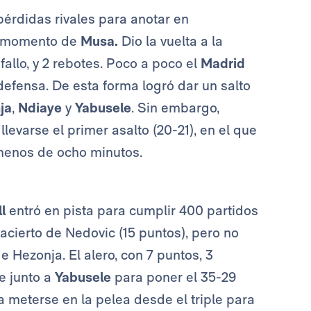
pérdidas rivales para anotar en
el momento de
Musa.
Dio la vuelta a la
allo, y 2 rebotes. Poco a poco el
Madrid
defensa. De esta forma logró dar un salto
ja
,
Ndiaye
y
Yabusele
. Sin embargo,
levarse el primer asalto (20-21), en el que
 menos de ocho minutos.
ll
entró en pista para cumplir 400 partidos
acierto de Nedovic (15 puntos), pero no
 Hezonja. El alero, con 7 puntos, 3
e junto a
Yabusele
para poner el 35-29
 a meterse en la pelea desde el triple para