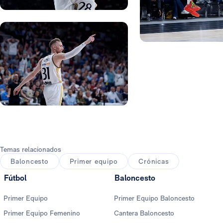
Foto: Real Madrid
Foto: Real Madrid
Foto: Real Madrid
Foto: Real Madrid
Foto: Real Madrid
Temas relacionados
Baloncesto
Primer equipo
Crónicas
Fútbol
Baloncesto
Primer Equipo
Primer Equipo Baloncesto
Primer Equipo Femenino
Cantera Baloncesto