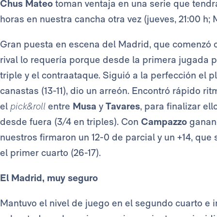
Chus Mateo
toman ventaja en una serie que tend
horas en nuestra cancha otra vez (jueves, 21:00 h; 
Gran puesta en escena del Madrid, que comenzó co
rival lo requería porque desde la primera jugada 
triple y el contraataque. Siguió a la perfección el 
canastas (13-11), dio un arreón. Encontró rápido r
el
pick&roll
entre
Musa
y
Tavares
, para finalizar e
desde fuera (3/4 en triples). Con
Campazzo
ganando
nuestros firmaron un 12-0 de parcial y un +14, que
el primer cuarto (26-17).
El Madrid, muy seguro
Mantuvo el nivel de juego en el segundo cuarto e im