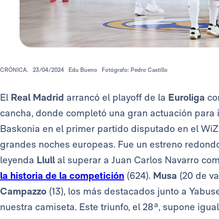
CRÓNICA.
23/04/2024
Edu Bueno
Fotógrafo: Pedro Castillo
El
Real Madrid
arrancó el playoff de la
Euroliga
co
cancha, donde completó una gran actuación para 
Baskonia en el primer partido disputado en el WiZi
grandes noches europeas. Fue un estreno redondo,
leyenda
Llull
al superar a Juan Carlos Navarro co
la historia de la competición
(624).
Musa
(20 de va
Campazzo
(13), los más destacados junto a Yabuse
nuestra camiseta. Este triunfo, el 28ª, supone igu