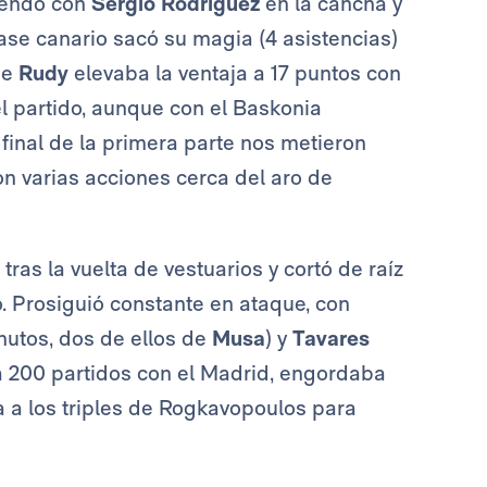
diendo con
Sergio Rodriguez
en la cancha y
ase canario sacó su magia (4 asistencias)
 de
Rudy
elevaba la ventaja a 17 puntos con
el partido, aunque con el Baskonia
 final de la primera parte nos metieron
on varias acciones cerca del aro de
ras la vuelta de vestuarios y cortó de raíz
o. Prosiguió constante en ataque, con
inutos, dos de ellos de
Musa
) y
Tavares
a 200 partidos con el Madrid, engordaba
ba a los triples de Rogkavopoulos para