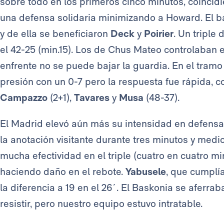
sobre todo en los primeros cinco minutos, coinci
una defensa solidaria minimizando a Howard. El b
y de ella se beneficiaron
Deck
y
Poirier
. Un triple
el 42-25 (min.15). Los de Chus Mateo controlaban 
enfrente no se puede bajar la guardia. En el tramo
presión con un 0-7 pero la respuesta fue rápida, c
Campazzo
(2+1),
Tavares
y
Musa
(48-37).
El Madrid elevó aún más su intensidad en defensa t
la anotación visitante durante tres minutos y medi
mucha efectividad en el triple (cuatro en cuatro m
haciendo daño en el rebote.
Yabusele
, que cumplí
la diferencia a 19 en el 26´. El Baskonia se aferra
resistir, pero nuestro equipo estuvo intratable.