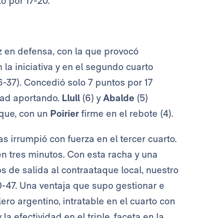
o por 17-20.
z en defensa, con la que provocó
 la iniciativa y en el segundo cuarto
6-37). Concedió solo 7 puntos por 17
dad aportando.
Llull
(6) y
Abalde
(5)
aque, con un
Poirier
firme en el rebote (4).
as irrumpió con fuerza en el tercer cuarto.
en tres minutos. Con esta racha y una
s de salida al contraataque local, nuestro
0-47. Una ventaja que supo gestionar e
lero argentino, intratable en el cuarto con
la efectividad en el triple, faceta en la