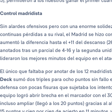
5), permitieron a los nuestros ganar el primer cuart
Control madridista
Sin alardes ofensivos pero con una enorme solide
continuas pérdidas a su rival, el Madrid se hizo con
aumentó la diferencia hasta el +11 del descanso (2
anotados tras un parcial de 4-16 y la segunda uni
lideraron los mejores minutos del equipo en el at
El único que faltaba por anotar de los 12 madridist
Deck
sumó dos triples para ocho puntos sin fallo 
defensa con pocas fisuras que sujetaba los intento
equipo logró abrir brecha en el marcador con el 3
incluso ampliar (llegó a los 20 puntos) gracias al a
15 puntos y cien por cien de acierto en 11 minutos, y 