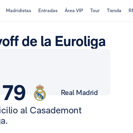
Madridistas
Entradas
Área VIP
Tour
Tienda
R
yoff de la Euroliga
79
Real Madrid
cilio al Casademont
a.