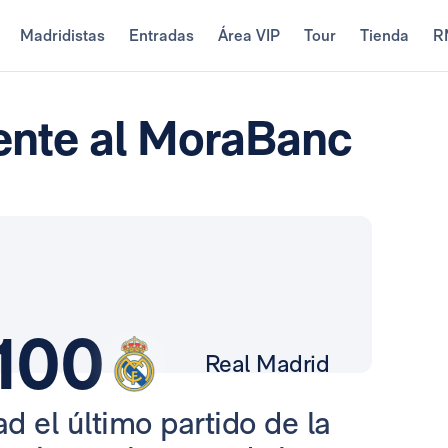
Madridistas
Entradas
Área VIP
Tour
Tienda
R
frente al MoraBanc
100
Real Madrid
d el último partido de la