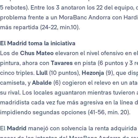
5 rebotes). Entre los 3 anotaron los 22 del equipo,
problema frente a un MoraBanc Andorra con Hardi
más repartida (24-22, min.10).
El Madrid toma la iniciativa
Los de
Chus Mateo
elevaron el nivel ofensivo en e
pintura, ahora con
Tavares
en pista (6 puntos y 3 r
cinco triples.
Llull
(10 puntos),
Hezonja
(9), que di
camiseta, y
Abalde
(6) cogieron el relevo en un at
su rival. Los locales aguantaron mientras tuvieron 
madridista cada vez fue más agresiva en la línea d
impidiendo segundas opciones (41-56, min. 20).
El
Madrid
manejó con solvencia la renta adquirida 
pesar de los intentos del MoraBanc Andorra de r