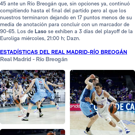
45 ante un Río Breogán que, sin opciones ya, continuó
compitiendo hasta el final del partido pero al que los
nuestros terminaron dejando en 17 puntos menos de su
media de anotación para concluir con un marcador de
90-65. Los de
Laso
se exhiben a 3 días del playoff de la
Euroliga miércoles, 21:00 h; Dazn.
ESTADÍSTICAS DEL REAL MADRID-RÍO BREOGÁN
Real Madrid - Río Breogán
Foto: Víctor Carretero