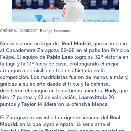
CRÓNICA.
02/05/2021
Rodrigo Salamanca
Nueva victoria en
Liga
del
Real Madrid
, que se impuso
al Casademont Zaragoza 89-98 en el pabellón Príncipe
Felipe. El equipo de
Pablo Las
o logró su 32ª victoria en
la Liga y la 17ª fuera de casa, prolongando el mejor
arranque a domicilio en toda su historia en la
competición. Los madridistas fueron de menos a más y,
gracias a su acierto desde el triple y la defensa,
decidieron el choque en los últimos minutos.
Rudy
, que
hizo 17 puntos y 22 de valoración,
Laprovittola
20
puntos y
Taylor
14 lideraron la ofensiva blanca.
El Zaragoza aprovechó la exigente semana del
Real
Madrid
, en la que logró empatar la serie ante el
Anadolu Efes en la
Euroliga
, para poner un parcial de