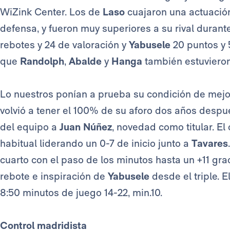
WiZink Center. Los de
Laso
cuajaron una actuació
defensa, y fueron muy superiores a su rival durante
rebotes y 24 de valoración y
Yabusele
20 puntos y 
que
Randolph
,
Abalde
y
Hanga
también estuvieron 
Lo nuestros ponían a prueba su condición de mejo
volvió a tener el 100% de su aforo dos años despu
del equipo a
Juan Núñez
, novedad como titular. E
habitual liderando un 0-7 de inicio junto a
Tavares
cuarto con el paso de los minutos hasta un +11 grac
rebote e inspiración de
Yabusele
desde el triple. E
8:50 minutos de juego 14-22, min.10.
Control madridista