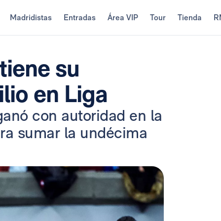
Madridistas
Entradas
Área VIP
Tour
Tienda
R
tiene su
lio en Liga
 ganó con autoridad en la
ra sumar la undécima