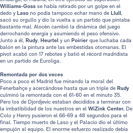
Williams-Goss
se había retirado por un golpe en el
dedo y
Laso
no podía tampoco echar mano de
Llull
,
sacó su orgullo y dio la vuelta a un partido que pintaba
bastante mal. Alocén cambió la dinámica del juego
derrochando energía y asumiendo el peso ofensivo.
Junto a él,
Rudy
,
Heurtel
y un
Poirier
que luchaba cada
balón en la pintura ante las embestidas otomanas. El
pívot acabó con 17 rebotes y batió el récord madridista
en un partido de Euroliga.
Remontada por dos veces
Poco a poco el Madrid fue minando la moral del
Fenerbahçe y acercándose hasta que un triple de
Rudy
culminó la remontada con el 61-60 en el minuto 35.
Pero los de Djordjevic estaban decididos a terminar con
la imbatibilidad de los nuestros en el
WiZink Center.
De
Colo y Henry pusieron el 66-69 a 48 segundos para el
final. Tiempo muerto de Laso y el Palacio dio el último
empujón al equipo. El enorme esfuerzo realizado debía