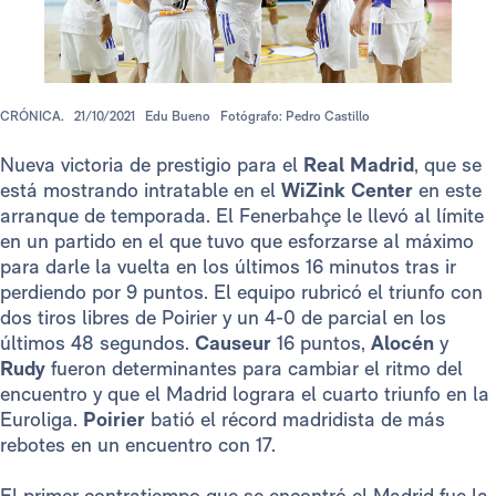
CRÓNICA.
21/10/2021
Edu Bueno
Fotógrafo: Pedro Castillo
Nueva victoria de prestigio para el
Real Madrid
, que se
está mostrando intratable en el
WiZink Center
en este
arranque de temporada. El Fenerbahçe le llevó al límite
en un partido en el que tuvo que esforzarse al máximo
para darle la vuelta en los últimos 16 minutos tras ir
perdiendo por 9 puntos. El equipo rubricó el triunfo con
dos tiros libres de Poirier y un 4-0 de parcial en los
últimos 48 segundos.
Causeur
16 puntos,
Alocén
y
Rudy
fueron determinantes para cambiar el ritmo del
encuentro y que el Madrid lograra el cuarto triunfo en la
Euroliga.
Poirier
batió el récord madridista de más
rebotes en un encuentro con 17.
El primer contratiempo que se encontró el Madrid fue la