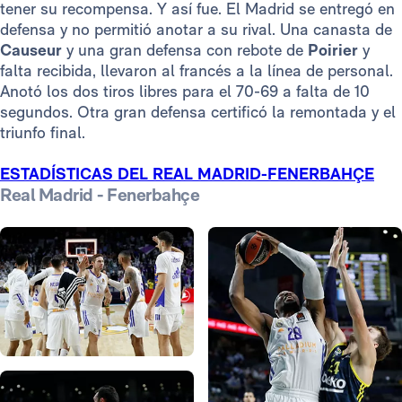
tener su recompensa. Y así fue. El Madrid se entregó en
defensa y no permitió anotar a su rival. Una canasta de
Causeur
y una gran defensa con rebote de
Poirier
y
falta recibida, llevaron al francés a la línea de personal.
Anotó los dos tiros libres para el 70-69 a falta de 10
segundos. Otra gran defensa certificó la remontada y el
triunfo final.
ESTADÍSTICAS DEL REAL MADRID-FENERBAHÇE
Real Madrid - Fenerbahçe
Foto: Pedro Castillo