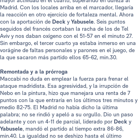
mayor actividad en el cuarto, superando en dureza al
Madrid. Con los locales arriba en el marcador, llegaría
la reacción en otro ejercicio de fortaleza mental. Ahora
con la aportación de
Deck
y
Yabusele
. Seis puntos
seguidos del francés cortaban la racha de los de Tel
Aviv y nos daban oxígeno con el 51-57 en el minuto 27.
Sin embargo, el tercer cuarto ya estaba inmerso en una
vorágine de faltas personales y parones en el juego, de
la que sacaron más partido ellos 65-62, min.30.
Remontada y a la prórroga
Maccabi no duda en emplear la fuerza para frenar el
ataque madridista. Esa agresividad, y la irrupción de
Nebo en la pintura, hizo que manejara una renta de 7
puntos con la que entraría en los últimos tres minutos y
medio 82-75. El Madrid no había dicho la última
palabra; no se rindió y apeló a su orgullo. Dio un paso
adelante y con un 4-11 de parcial, liderado por
Deck
y
Yabusele
, mandó el partido al tiempo extra 86-86,
min.40. La igualdad no se deshizo hasta el último