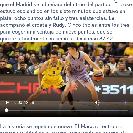
que el Madrid se adueñara del ritmo del partido. El base
estuvo esplendido en los siete minutos que estuvo en
pista: ocho puntos sin fallo y tres asistencias. Le
acompañó el croata y
Rudy
. Cinco triples entre los tres
para coger una ventaja de nueve puntos, que se
quedaría finalmente en cinco al descanso 37-42.
La historia se repetía de nuevo. El Maccabi entró con