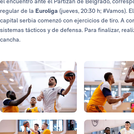
el encuentro ante el Partizán de Belgrado, corresp
regular de la
Euroliga
(jueves, 20:30 h; #Vamos). E
capital serbia comenzó con ejercicios de tiro. A co
sistemas tácticos y de defensa. Para finalizar, real
cancha.
Foto: Real Madrid
Foto: Real Madrid