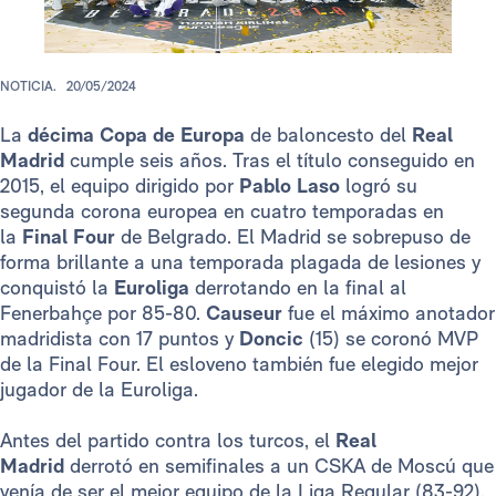
NOTICIA.
20/05/2024
La
décima Copa de Europa
de baloncesto del
Real
Madrid
cumple seis años. Tras el título conseguido en
2015, el equipo dirigido por
Pablo Laso
logró su
segunda corona europea en cuatro temporadas en
la
Final Four
de Belgrado. El Madrid se sobrepuso de
forma brillante a una temporada plagada de lesiones y
conquistó la
Euroliga
derrotando en la final al
Fenerbahçe por 85-80.
Causeur
fue el máximo anotador
madridista con 17 puntos y
Doncic
(15) se coronó MVP
de la Final Four. El esloveno también fue elegido mejor
jugador de la Euroliga.
Antes del partido contra los turcos, el
Real
Madrid
derrotó en semifinales a un CSKA de Moscú que
venía de ser el mejor equipo de la Liga Regular (83-92).