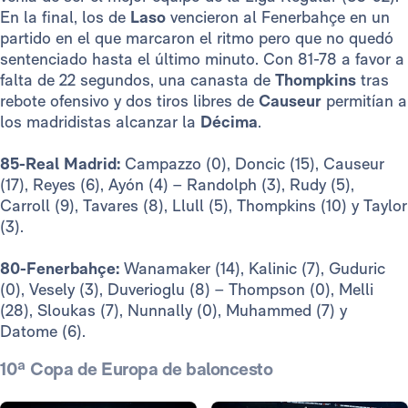
En la final, los de
Laso
vencieron al Fenerbahçe en un
partido en el que marcaron el ritmo pero que no quedó
sentenciado hasta el último minuto. Con 81-78 a favor a
falta de 22 segundos, una canasta de
Thompkins
tras
rebote ofensivo y dos tiros libres de
Causeur
permitían a
los madridistas alcanzar la
Décima
.
85-Real Madrid:
Campazzo (0), Doncic (15), Causeur
(17), Reyes (6), Ayón (4) – Randolph (3), Rudy (5),
Carroll (9), Tavares (8), Llull (5), Thompkins (10) y Taylor
(3).
80-Fenerbahçe:
Wanamaker (14), Kalinic (7), Guduric
(0), Vesely (3), Duverioglu (8) – Thompson (0), Melli
(28), Sloukas (7), Nunnally (0), Muhammed (7) y
Datome (6).
10ª Copa de Europa de baloncesto