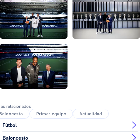
Foto: Real Madrid
Foto: Real Madrid
Foto: Real Madrid
as relacionados
Baloncesto
Primer equipo
Actualidad
Fútbol
Baloncesto