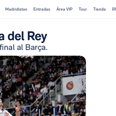
Madridistas
Entradas
Área VIP
Tour
Tienda
R
a del Rey
inal al Barça.