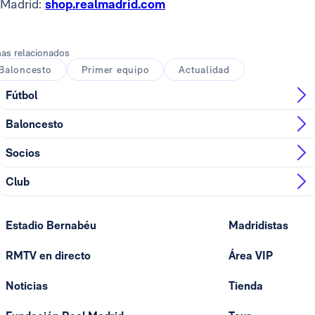
Madrid:
shop.realmadrid.com
as relacionados
Baloncesto
Primer equipo
Actualidad
Fútbol
Baloncesto
Socios
Club
Estadio Bernabéu
Madridistas
RMTV en directo
Área VIP
Noticias
Tienda