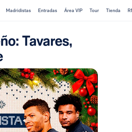
Madridistas
Entradas
Área VIP
Tour
Tienda
R
eño: Tavares,
e