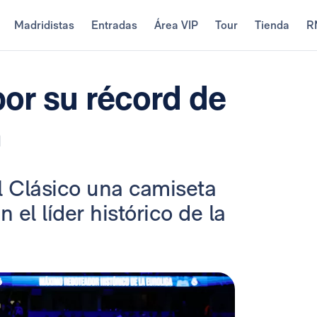
Madridistas
Entradas
Área VIP
Tour
Tienda
R
or su récord de
a
l Clásico una camiseta
el líder histórico de la