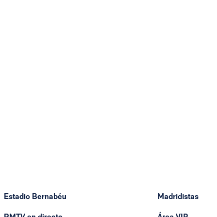
Estadio Bernabéu
Madridistas
RMTV en directo
Área VIP