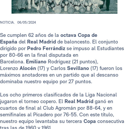
NOTICIA.
06/05/2024
Se cumplen 62 años de la
octava Copa de
España
del
Real Madrid
de baloncesto. El conjunto
dirigido por
Pedro Ferrándiz
se impuso al Estudiantes
por 80-66 en la final disputada en
Barcelona.
Emiliano
Rodríguez (21 puntos),
Lorenzo
Alocén
(17) y Carlos
Sevillano
(17) fueron los
máximos anotadores en un partido que al descanso
dominaba nuestro equipo por 27 puntos.
Los ocho primeros clasificados de la Liga Nacional
jugaron el torneo copero. El
Real Madrid
ganó en
cuartos de final al Club Agromán por 88-64, y en
semifinales al Picadero por 76-55. Con este título,
nuestro equipo levantaba su tercera
Copa
consecutiva
tras las de 1960 y 1961.