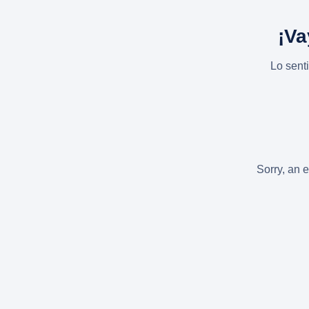
¡Va
Lo sent
Sorry, an e