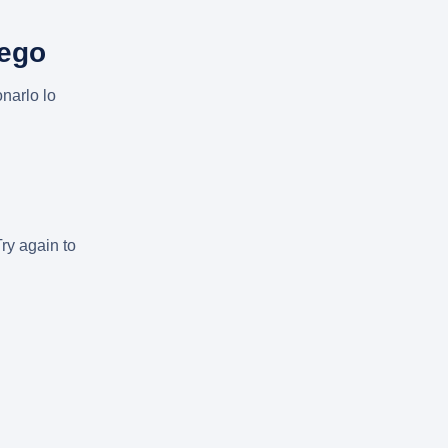
uego
narlo lo
Try again to