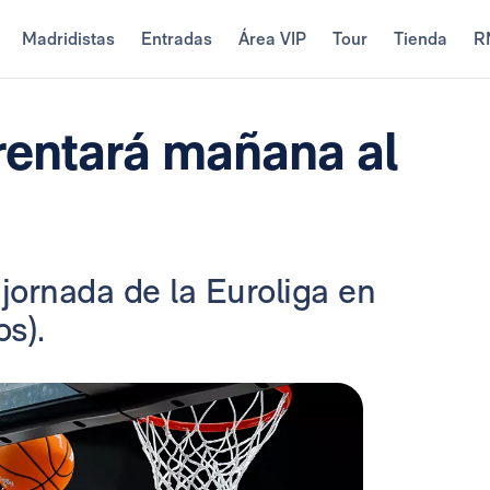
Madridistas
Entradas
Área VIP
Tour
Tienda
R
frentará mañana al
 jornada de la Euroliga en
s).