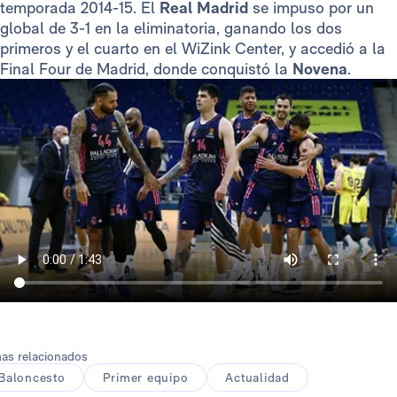
temporada 2014-15. El
Real Madrid
se impuso por un
global de 3-1 en la eliminatoria, ganando los dos
primeros y el cuarto en el WiZink Center, y accedió a la
Final Four de Madrid, donde conquistó la
Novena
.
as relacionados
Baloncesto
Primer equipo
Actualidad