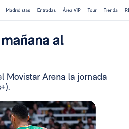
Madridistas
Entradas
Área VIP
Tour
Tienda
R
e mañana al
l Movistar Arena la jornada
+).