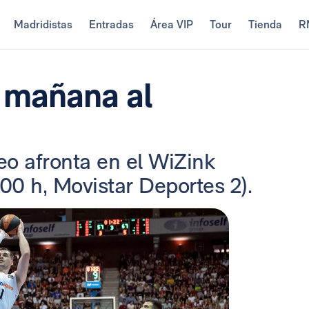
Madridistas
Entradas
Área VIP
Tour
Tienda
R
e mañana al
eo afronta en el WiZink
00 h, Movistar Deportes 2).