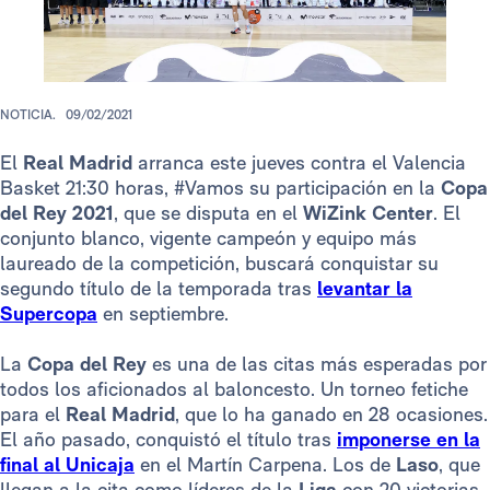
NOTICIA.
09/02/2021
El
Real Madrid
arranca este jueves contra el Valencia
Basket 21:30 horas, #Vamos su participación en la
Copa
del Rey 2021
, que se disputa en el
WiZink Center
. El
conjunto blanco, vigente campeón y equipo más
laureado de la competición, buscará conquistar su
segundo título de la temporada tras
levantar la
Supercopa
en septiembre.
La
Copa del Rey
es una de las citas más esperadas por
todos los aficionados al baloncesto. Un torneo fetiche
para el
Real Madrid
, que lo ha ganado en 28 ocasiones.
El año pasado, conquistó el título tras
imponerse en la
final al Unicaja
en el Martín Carpena. Los de
Laso
, que
llegan a la cita como líderes de la
Liga
con 20 victorias