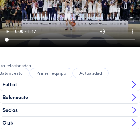
as relacionados
Baloncesto
Primer equipo
Actualidad
Fútbol
Baloncesto
Socios
Club