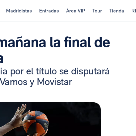
Madridistas
Entradas
Área VIP
Tour
Tienda
R
mañana la final de
a
ia por el título se disputará
#Vamos y Movistar