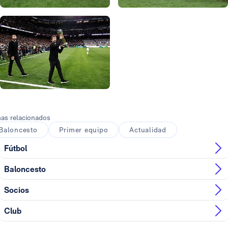
Foto: Real Madrid
Foto: Real Madrid
Foto: Real Madrid
Foto: Real Madrid
as relacionados
Baloncesto
Primer equipo
Actualidad
Fútbol
Baloncesto
Socios
Club