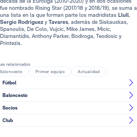
década de la Euroliga (2010-2020) y en dos ocasiones
fue nombrado Rising Star (2017/18 y 2018/19), se suma a
una lista en la que forman parte los madridistas
Llull
,
Sergio Rodríguez
y
Tavares
, además de Siskauskas,
Spanoulis, De Colo, Vujcic, Mike James, Micic,
Diamantidis, Anthony Parker, Bodiroga, Teodosic y
Printezis.
as relacionados
Baloncesto
Primer equipo
Actualidad
Fútbol
Baloncesto
Socios
Club