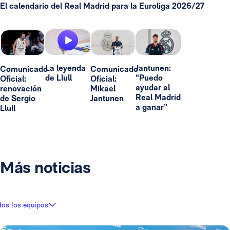
El calendario del Real Madrid para la Euroliga 2026/27
La leyenda
Jantunen:
Comunicado
Comunicado
de Llull
“Puedo
Oficial:
Oficial:
ayudar al
renovación
Mikael
Real Madrid
de Sergio
Jantunen
a ganar”
Llull
Más noticias
dos los equipos