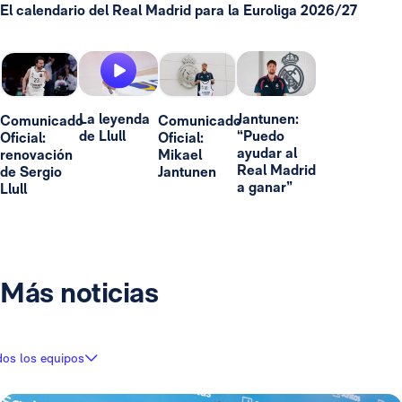
El calendario del Real Madrid para la Euroliga 2026/27
La leyenda
Jantunen:
Comunicado
Comunicado
de Llull
“Puedo
Oficial:
Oficial:
ayudar al
renovación
Mikael
Real Madrid
de Sergio
Jantunen
a ganar”
Llull
Más noticias
dos los equipos