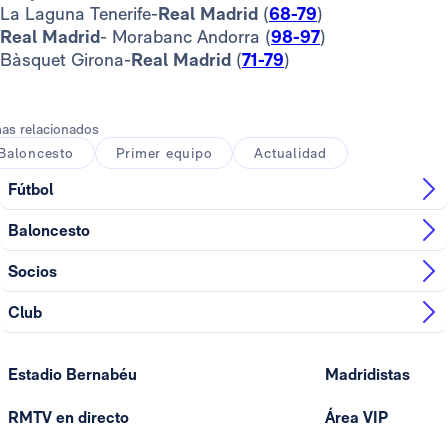
La Laguna Tenerife-
Real Madrid
(
68-79
)
Real Madrid
- Morabanc Andorra (
98-97
)
Bàsquet Girona-
Real Madrid
(
71-79
)
as relacionados
Baloncesto
Primer equipo
Actualidad
Fútbol
Baloncesto
Socios
Club
Estadio Bernabéu
Madridistas
RMTV en directo
Área VIP