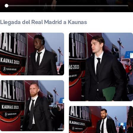
Llegada del Real Madrid a Kaunas
Foto: Víctor Carretero
Foto: Víctor Carretero