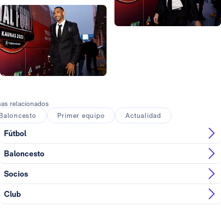
Foto: Víctor Carretero
Foto: Víctor Carretero
Foto: Víctor Carretero
Foto: Víctor Carretero
Foto: Víctor Carretero
as relacionados
Baloncesto
Primer equipo
Actualidad
Fútbol
Baloncesto
Socios
Club