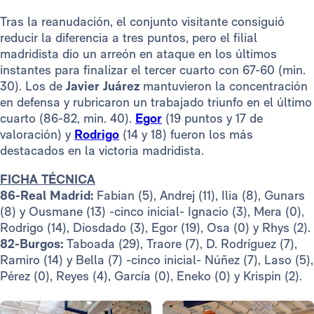
Tras la reanudación, el conjunto visitante consiguió
reducir la diferencia a tres puntos, pero el filial
madridista dio un arreón en ataque en los últimos
instantes para finalizar el tercer cuarto con 67-60 (min.
30). Los de
Javier Juárez
mantuvieron la concentración
en defensa y rubricaron un trabajado triunfo en el último
cuarto (86-82, min. 40).
Egor
(19 puntos y 17 de
valoración) y
Rodrigo
(14 y 18) fueron los más
destacados en la victoria madridista.
FICHA TÉCNICA
86-Real Madrid:
Fabian (5), Andrej (11), Ilia (8), Gunars
(8) y Ousmane (13) -cinco inicial- Ignacio (3), Mera (0),
Rodrigo (14), Diosdado (3), Egor (19), Osa (0) y Rhys (2).
82-Burgos:
Taboada (29), Traore (7), D. Rodríguez (7),
Ramiro (14) y Bella (7) -cinco inicial- Núñez (7), Laso (5),
Pérez (0), Reyes (4), García (0), Eneko (0) y Krispin (2).