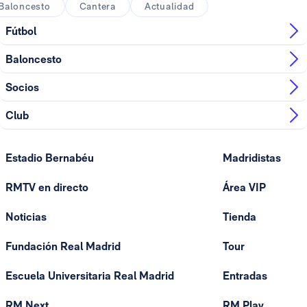
Baloncesto
Cantera
Actualidad
Fútbol
Baloncesto
Socios
Club
Estadio Bernabéu
Madridistas
RMTV en directo
Área VIP
Noticias
Tienda
Fundación Real Madrid
Tour
Escuela Universitaria Real Madrid
Entradas
RM Next
RM Play