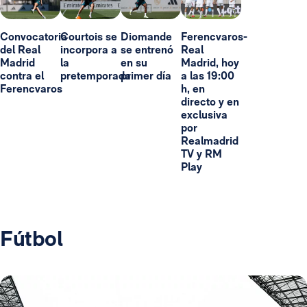
Convocatoria
Courtois se
Diomande
Ferencvaros-
del Real
incorpora a
se entrenó
Real
Madrid
la
en su
Madrid, hoy
contra el
pretemporada
primer día
a las 19:00
Ferencvaros
h, en
directo y en
exclusiva
por
Realmadrid
TV y RM
Play
Fútbol