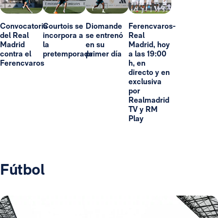
Convocatoria
Courtois se
Diomande
Ferencvaros-
del Real
incorpora a
se entrenó
Real
Madrid
la
en su
Madrid, hoy
contra el
pretemporada
primer día
a las 19:00
Ferencvaros
h, en
directo y en
exclusiva
por
Realmadrid
TV y RM
Play
Fútbol